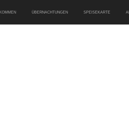
LKOMMEN
ÜBERNACHTUNGEN
SPEISEKARTE
A
eihnachten 2023
November 9, 2023
Weihnachten 2023 im Landgastho
Kirschgarten