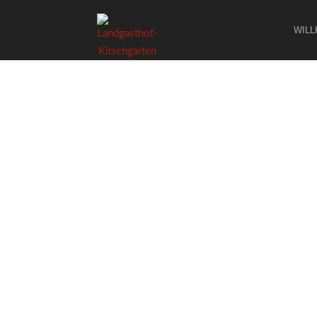
WIL
W
Startdatum:
Dezember 25, 2023
Enddatum:
Dezember 26, 2023
Uhrzeit:
11:30 - 21:30
Ort:
Landgasthof Kirschgarten
Veranstaltungen